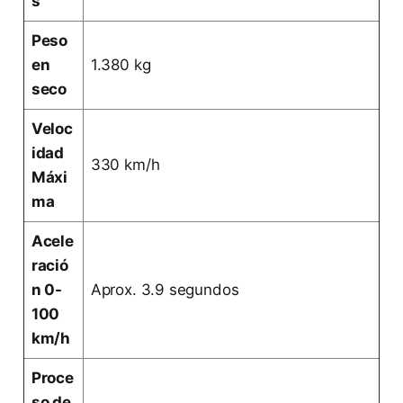
s
Peso
en
1.380 kg
seco
Veloc
idad
330 km/h
Máxi
ma
Acele
ració
n 0-
Aprox. 3.9 segundos
100
km/h
Proce
so de