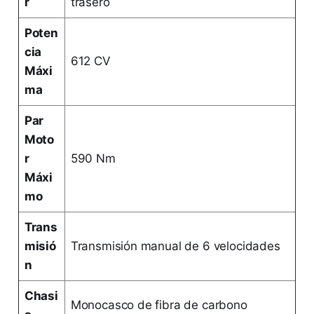
r
trasero
Poten
cia
612 CV
Máxi
ma
Par
Moto
r
590 Nm
Máxi
mo
Trans
misió
Transmisión manual de 6 velocidades
n
Chasi
Monocasco de fibra de carbono