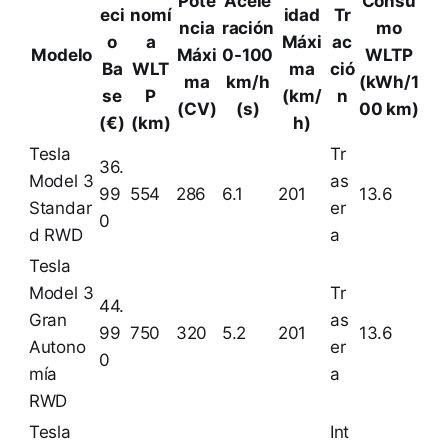
Pote
Acele
Consu
eci
nomí
idad
Tr
ncia
ración
mo
o
a
Máxi
ac
Modelo
Máxi
0-100
WLTP
Ba
WLT
ma
ció
ma
km/h
(kWh/1
se
P
(km/
n
(CV)
(s)
00 km)
(€)
(km)
h)
Tesla
Tr
36.
Model 3
as
99
554
286
6.1
201
13.6
Standar
er
0
d RWD
a
Tesla
Model 3
Tr
44.
Gran
as
99
750
320
5.2
201
13.6
Autono
er
0
mía
a
RWD
Tesla
Int