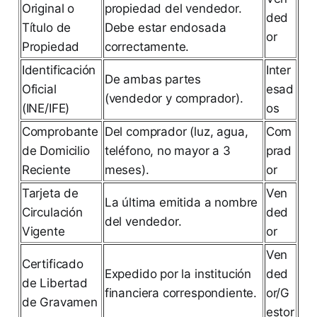
Original o
propiedad del vendedor.
ded
Título de
Debe estar endosada
or
Propiedad
correctamente.
Identificación
Inter
De ambas partes
Oficial
esad
(vendedor y comprador).
(INE/IFE)
os
Comprobante
Del comprador (luz, agua,
Com
de Domicilio
teléfono, no mayor a 3
prad
Reciente
meses).
or
Tarjeta de
Ven
La última emitida a nombre
Circulación
ded
del vendedor.
Vigente
or
Ven
Certificado
Expedido por la institución
ded
de Libertad
financiera correspondiente.
or/G
de Gravamen
estor