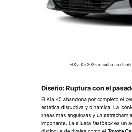
El Kia K5 2025 muestra un diseño
Diseño: Ruptura con el pasad
El Kia K5 abandona por completo el pe
estética disruptiva y dinámica. La icóni
líneas más angulosas y un estrechamie
imponente. La silueta
fastback
es un ac
distingue de rivales como el
Toyota C