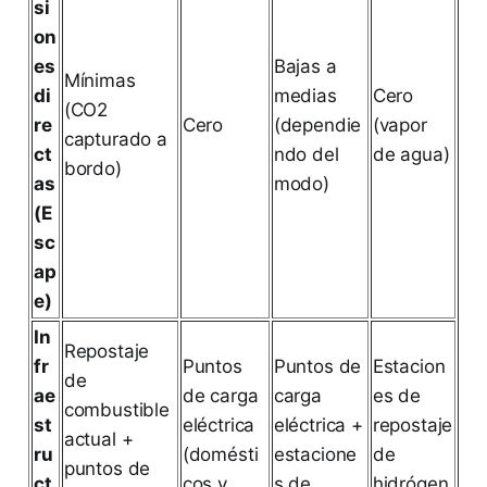
si
on
es
Bajas a
Mínimas
di
medias
Cero
(CO2
re
Cero
(dependie
(vapor
capturado a
ct
ndo del
de agua)
bordo)
as
modo)
(E
sc
ap
e)
In
Repostaje
fr
Puntos
Puntos de
Estacion
de
ae
de carga
carga
es de
combustible
st
eléctrica
eléctrica +
repostaje
actual +
ru
(domésti
estacione
de
puntos de
ct
cos y
s de
hidrógen