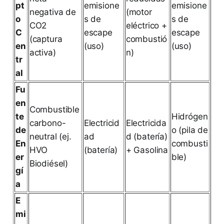
pt
emisione
emisione
negativa de
(motor
o
s de
s de
CO2
eléctrico +
C
escape
escape
(captura
combustió
en
(uso)
(uso)
activa)
n)
tr
al
Fu
en
Combustible
te
Hidrógen
carbono-
Electricid
Electricida
de
o (pila de
neutral (ej.
ad
d (batería)
En
combusti
HVO
(batería)
+ Gasolina
er
ble)
Biodiésel)
gí
a
E
mi