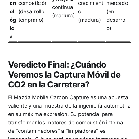
cn
competición
crecimient
mercado
continua
ol
(desarrollo
o
(en
(madura)
óg
temprano)
(madura)
desarroll
ic
o)
a
Veredicto Final: ¿Cuándo
Veremos la Captura Móvil de
CO2 en la Carretera?
El Mazda Mobile Carbon Capture es una apuesta
valiente y una muestra de la ingeniería automotriz
en su máxima expresión. Su potencial para
transformar los motores de combustión interna
de "contaminadores" a "limpiadores" es