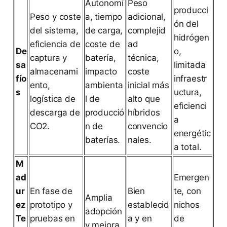
Autonomí
Peso
producci
Peso y coste
a, tiempo
adicional,
ón del
del sistema,
de carga,
complejid
hidrógen
eficiencia de
coste de
ad
De
o,
captura y
batería,
técnica,
sa
limitada
almacenami
impacto
coste
fío
infraestr
ento,
ambienta
inicial más
s
uctura,
logística de
l de
alto que
eficienci
descarga de
producció
híbridos
a
CO2.
n de
convencio
energétic
baterías.
nales.
a total.
M
ad
Emergen
ur
En fase de
Bien
te, con
Amplia
ez
prototipo y
establecid
nichos
adopción
Te
pruebas en
a y en
de
y mejora