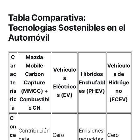
Tabla Comparativa:
Tecnologías Sostenibles en el
Automóvil
C
Mazda
ar
Mobile
Vehículo
Vehículo
ac
Carbon
Híbridos
s de
s
te
Capture
Enchufabl
Hidróge
Eléctrico
rís
(MMCC) +
es (PHEV)
no
s (EV)
tic
Combustibl
(FCEV)
a
e CN
C
on
Contribución
Emisiones
ce
Cero
Cero
neta
reducidas