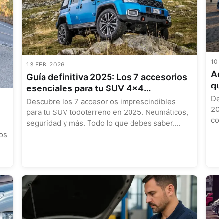
10
13 FEB. 2026
A
Guía definitiva 2025: Los 7 accesorios
q
esenciales para tu SUV 4x4
C
De
todoterreno
Descubre los 7 accesorios imprescindibles
20
para tu SUV todoterreno en 2025. Neumáticos,
co
seguridad y más. Todo lo que debes saber....
tos