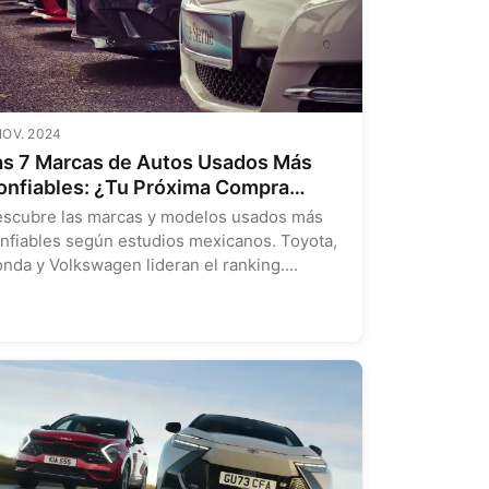
NOV. 2024
as 7 Marcas de Autos Usados Más
onfiables: ¿Tu Próxima Compra
teligente? 🚗💨
scubre las marcas y modelos usados más
nfiables según estudios mexicanos. Toyota,
nda y Volkswagen lideran el ranking....