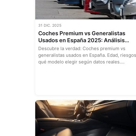
31 DIC. 2025
Coches Premium vs Generalistas
Usados en España 2025: Análisis
Completo de Riesgos, Costes y
Descubre la verdad: Coches premium vs
Modelos
generalistas usados en España. Edad, riesgos
qué modelo elegir según datos reales....