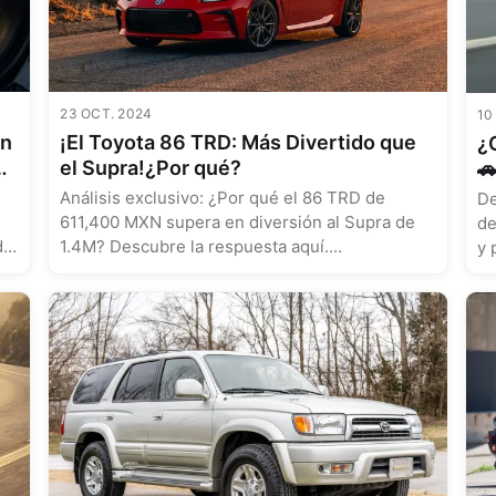
23 OCT. 2024
10
on
¡El Toyota 86 TRD: Más Divertido que
¿C
el Supra!¿Por qué?
🚗 Comparativa Kia XCeed vs T
H
Análisis exclusivo: ¿Por qué el 86 TRD de
De
611,400 MXN supera en diversión al Supra de
de
da
1.4M? Descubre la respuesta aquí....
y 