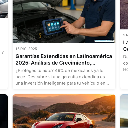
5 
L
C
16 DIC. 2025
 y
In
Garantías Extendidas en Latinoamérica
De
2025: Análisis de Crecimiento,
co
Cobertura y Rentabilidad
Ho
¿Proteges tu auto? 49% de mexicanos ya lo
hace. Descubre si una garantía extendida es
una inversión inteligente para tu vehículo en
2025....