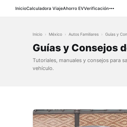
Inicio
Calculadora Viaje
Ahorro EV
Verificación
Inicio
›
México
›
Autos Familiares
›
Guías y Con
Guías y Consejos d
Tutoriales, manuales y consejos para s
vehículo.