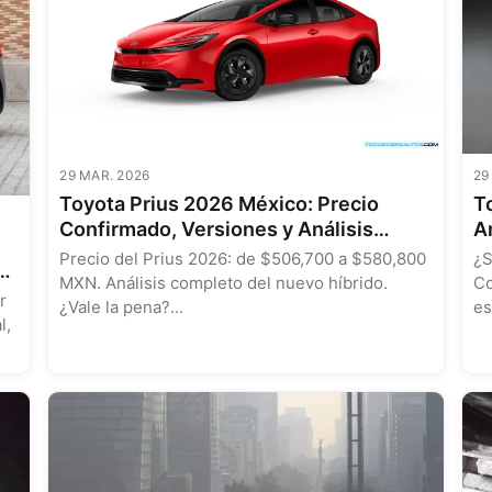
29 MAR. 2026
29
Toyota Prius 2026 México: Precio
T
Confirmado, Versiones y Análisis
An
Técnico del Híbrido Renovado
A
Precio del Prius 2026: de $506,700 a $580,800
¿S
MXN. Análisis completo del nuevo híbrido.
Co
a
r
¿Vale la pena?...
es
l,
per