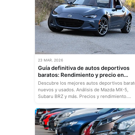
23 MAR. 2026
Guía definitiva de autos deportivos
baratos: Rendimiento y precio en
modelos nuevos y usados
Descubre los mejores autos deportivos bara
nuevos y usados. Análisis de Mazda MX-5,
Subaru BRZ y más. Precios y rendimiento....