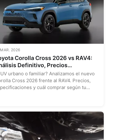
 MAR. 2026
oyota Corolla Cross 2026 vs RAV4:
álisis Definitivo, Precios
ctualizados y Guía de Elección
UV urbano o familiar? Analizamos el nuevo
rolla Cross 2026 frente al RAV4. Precios,
pecificaciones y cuál comprar según tu
fil....