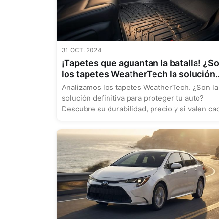
31 OCT. 2024
¡Tapetes que aguantan la batalla! ¿S
los tapetes WeatherTech la solución
definitiva para tu auto?
Analizamos los tapetes WeatherTech. ¿Son la
solución definitiva para proteger tu auto?
Descubre su durabilidad, precio y si valen ca
peso....