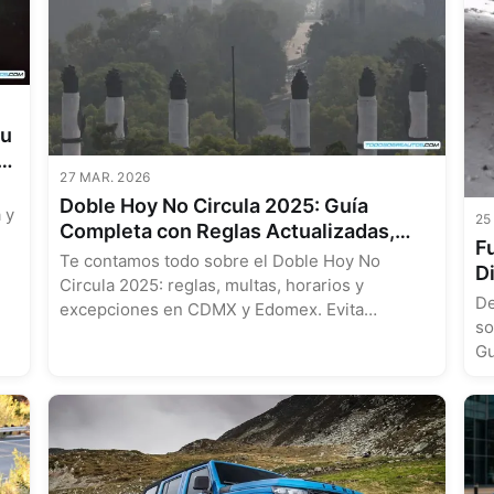
su
e
27 MAR. 2026
Doble Hoy No Circula 2025: Guía
 y
25
Completa con Reglas Actualizadas,
F
Multas y Excepciones en CDMX y
Te contamos todo sobre el Doble Hoy No
D
Edomex
Circula 2025: reglas, multas, horarios y
M
De
excepciones en CDMX y Edomex. Evita
so
sanciones....
Gu