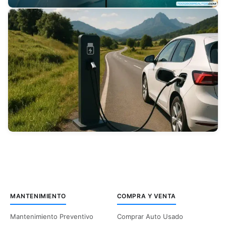
r
A
3
2
G
c
d
p
r
r
t
e
MANTENIMIENTO
COMPRA Y VENTA
Mantenimiento Preventivo
Comprar Auto Usado