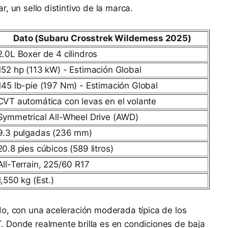
, un sello distintivo de la marca.
Dato (Subaru Crosstrek Wilderness 2025)
2.0L Boxer de 4 cilindros
152 hp (113 kW) - Estimación Global
145 lb-pie (197 Nm) - Estimación Global
CVT automática con levas en el volante
Symmetrical All-Wheel Drive (AWD)
9.3 pulgadas (236 mm)
20.8 pies cúbicos (589 litros)
All-Terrain, 225/60 R17
1,550 kg (Est.)
do, con una aceleración moderada típica de los
 Donde realmente brilla es en condiciones de baja