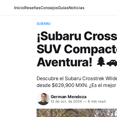
Inicio
Reseñas
Consejos
Guías
Noticias
SUBARU
¡Subaru Cross
SUV Compacto 
Aventura! 🌲
Descubre el Subaru Crosstrek Wilde
desde $629,900 MXN. ¿Es el mejor
German Mendoza
13 de oct. de 2024
—
8 min read