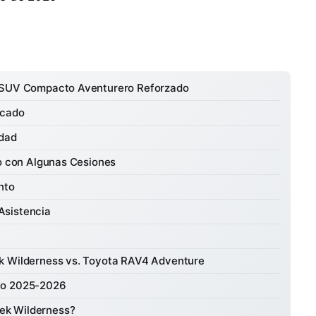
l SUV Compacto Aventurero Reforzado
rcado
idad
co con Algunas Cesiones
nto
Asistencia
ek Wilderness vs. Toyota RAV4 Adventure
co 2025-2026
rek Wilderness?